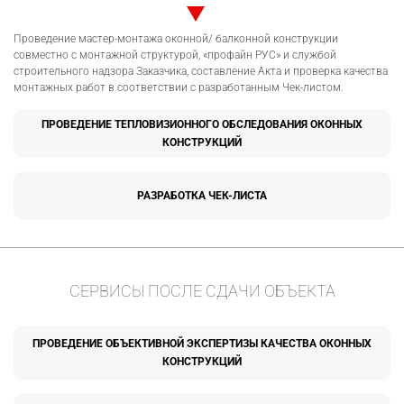
Проведение мастер-монтажа оконной/ балконной конструкции
совместно с монтажной структурой, «профайн РУС» и службой
строительного надзора Заказчика, составление Акта и проверка качества
монтажных работ в соответствии с разработанным Чек-листом.
ПРОВЕДЕНИЕ ТЕПЛОВИЗИОННОГО ОБСЛЕДОВАНИЯ ОКОННЫХ
КОНСТРУКЦИЙ
РАЗРАБОТКА ЧЕК-ЛИСТА
СЕРВИСЫ ПОСЛЕ СДАЧИ ОБЪЕКТА
ПРОВЕДЕНИЕ ОБЪЕКТИВНОЙ ЭКСПЕРТИЗЫ КАЧЕСТВА ОКОННЫХ
КОНСТРУКЦИЙ